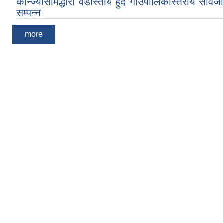
कोन्ज्योसोमद्धारा वडास्तीय हुँदै गाउँपालिकास्तरीय सार्व
सम्पन्न
more