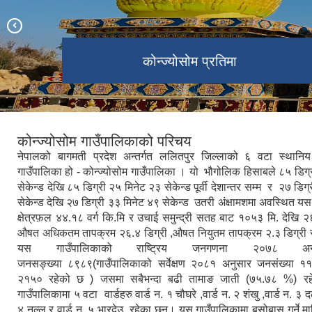
दलचोकिबाट देखिने उपत्यकाको मनोरम दृश्य
जनप्रतिनिधिहरुको सामुहिक तस्विर
गाउँपालिकाको कार्यालय
पाथीभरा मन्दिर ,नल्लु
चौघरे बस्तीको दृश्य
शंखु गाउँ र छर्योतेन
कोन्ज्योसोम प्रतिमा
कोन्ज्योसोम गाउँपालिकाको परिचय
नेपालको बागमती प्रदेश अन्तर्गत ललितपुर जिल्लाको ६ वटा स्थानि
गाउँपालिका हो - कोन्ज्योसोम गाउँपालिका । यो भौगोलिक हिसाबले ८५ डिग्
सेकेन्ड देखि ८५ डिग्री २५ मिनेट २३ सेकेन्ड पूर्वी देशान्तर सम्म र २७ डिग
सेकेन्ड देखि २७ डिग्री ३३ मिनेट ४९ सेकेन्ड उतरी अंक्षामशमा अवस्थित य
क्षेत्रफ़ल ४४.१८ वर्ग कि.मि र उचाई समुन्द्री सतह बाट १०५३ मि. देखि २
औषत अधिकतम तापक्रम २६.४ डिग्री ,औषत नियुतम तापक्रम २.३ डिग्री र
यस गाउँपालिकाको राष्ट्रिय जनगणना २०७८ अ
जनसङ्ख्या ८९८९(गाउँपालिकाको सर्वेक्षण २०८१ अनुसार जनसंख्या १
२१५० रहेको छ ) जसमा सबैभन्दा बढी तामाङ जाती (७५.७८ %)
गाउँपालिकामा ५ वटा वार्डहरु वार्ड न. १ चौघरे ,वार्ड न. २ शंखु ,वार्ड न. ३ 
४ नल्लु र वार्ड न. ५ भारदेउ रहेका छन्। यस गाउँपालिकामा बसोबास गर्ने म