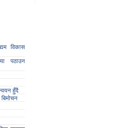
द्यम विकास
िया पठाउन
वयन हुँदै
ो बिमोचन