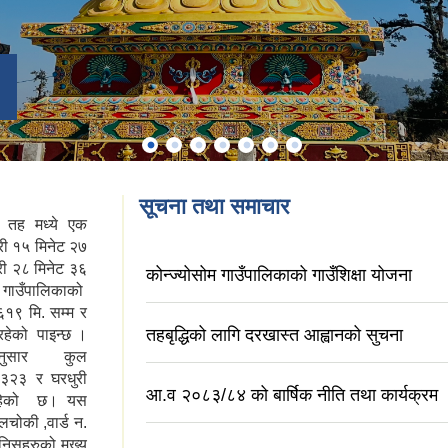
सूचना तथा समाचार
य तह मध्ये एक
री १५ मिनेट २७
्री २८ मिनेट ३६
कोन्ज्योसोम गाउँपालिकाको गाउँशिक्षा योजना
स गाउँपालिकाको
६१९ मि. सम्म र
तहबृद्धिको लागि दरखास्त आह्वानको सुचना
हेको पाइन्छ ।
नुसार कुल
१३२३ र घरधुरी
आ.व २०८३/८४ को बार्षिक नीति तथा कार्यक्रम
 रहेको छ। यस
दलचोकी ,वार्ड न.
ानिसहरुको मुख्य