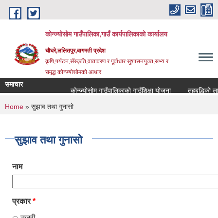
Skip to main content
कोन्ज्योसोम गाउँपालिका,गाउँ कार्यपालिकाको कार्यालय
चौघरे,ललितपुर,बागमती प्रदेश
कृषि,पर्यटन,सँस्कृति,वातावरण र पूर्वाधार:सुशासनयुक्त,सभ्य र
समृद्ध कोन्ज्योसोमको आधार
समाचार
कोन्ज्योसोम गाउँपालिकाको गाउँशिक्षा योजना
तहबृद्धिको लाग
You are here
Home
» सुझाव तथा गुनासो
सुझाव तथा गुनासो
नाम
प्रकार
*
उजुरी