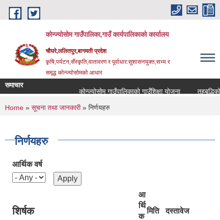
Skip to main content
कोन्ज्योसोम गाउँपालिका,गाउँ कार्यपालिकाको कार्यालय
चौघरे,ललितपुर,बागमती प्रदेश
कृषि,पर्यटन,सँस्कृति,वातावरण र पूर्वाधार:सुशासनयुक्त,सभ्य र
समृद्ध कोन्ज्योसोमको आधार
समाचार
कोन्ज्योसोम गाउँपालिकाको गाउँशिक्षा योजना
तहबृद्धिको 
You are here
Home
»
सूचना तथा जानकारी
» निर्णयहरु
निर्णयहरु
आर्थिक वर्ष
आ
र्थि
शिर्षक
मिति
दस्तावेज
क