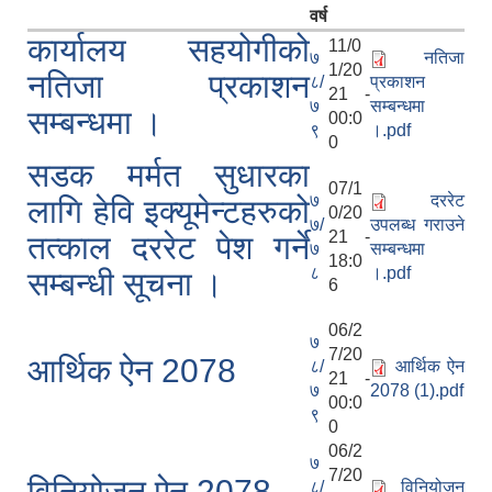
वर्ष
कार्यालय सहयोगीको
11/0
७
नतिजा
1/20
नतिजा प्रकाशन
८/
प्रकाशन
21 -
७
सम्बन्धमा
सम्बन्धमा ।
00:0
९
।.pdf
0
सडक मर्मत सुधारका
07/1
७
दररेट
लागि हेवि इक्यूमेन्टहरुको
0/20
७/
उपलब्ध गराउने
21 -
तत्काल दररेट पेश गर्ने
७
सम्बन्धमा
18:0
८
।.pdf
सम्बन्धी सूचना ।
6
06/2
७
7/20
आर्थिक ऐन 2078
८/
आर्थिक ऐन
21 -
७
2078 (1).pdf
00:0
९
0
06/2
७
7/20
विनियोजन ऐन 2078
८/
विनियोजन