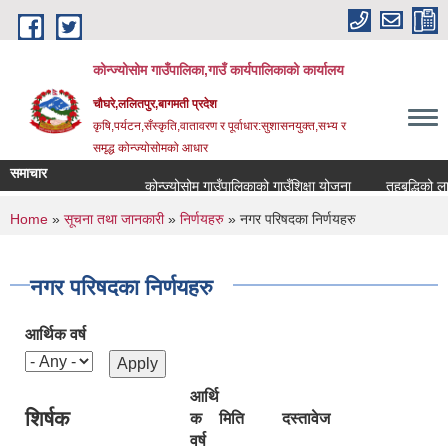
Skip to main content
कोन्ज्योसोम गाउँपालिका,गाउँ कार्यपालिकाको कार्यालय
चौघरे,ललितपुर,बागमती प्रदेश
कृषि,पर्यटन,सँस्कृति,वातावरण र पूर्वाधार:सुशासनयुक्त,सभ्य र
समृद्ध कोन्ज्योसोमको आधार
समाचार
कोन्ज्योसोम गाउँपालिकाको गाउँशिक्षा योजना
तहबृद्धिको लाग
You are here
Home
»
सूचना तथा जानकारी
»
निर्णयहरु
» नगर परिषदका निर्णयहरु
नगर परिषदका निर्णयहरु
आर्थिक वर्ष
आर्थि
शिर्षक
क
मिति
दस्तावेज
वर्ष