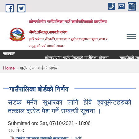
Skip to main content
कोन्ज्योसोम गाउँपालिका,गाउँ कार्यपालिकाको कार्यालय
चौघरे,ललितपुर,बागमती प्रदेश
कृषि,पर्यटन,सँस्कृति,वातावरण र पूर्वाधार:सुशासनयुक्त,सभ्य र
समृद्ध कोन्ज्योसोमको आधार
समाचार
कोन्ज्योसोम गाउँपालिकाको गाउँशिक्षा योजना
तहबृद्धिको लाग
You are here
Home
» गाउँपालिका बोर्डको निर्णय
गाउँपालिका बोर्डको निर्णय
सडक मर्मत सुधारका लागि हेवि इक्यूमेन्टहरुको
तत्काल दररेट पेश गर्ने सम्बन्धी सूचना ।
Submitted on:
Sat, 07/10/2021 - 18:06
दस्तावेज:
दररेट उपलब्ध गराउने सम्बन्धमा ।.pdf