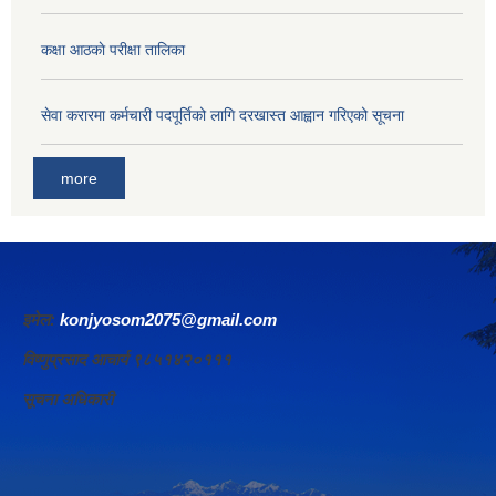
कक्षा आठकाे परीक्षा तालिका
सेवा करारमा कर्मचारी पदपूर्तिको लागि दरखास्त आह्वान गरिएको सूचना
more
इमेल:
konjyosom2075@gmail.com
विष्णुप्रसाद आचार्य ९८५१४२०१११
सूचना अधिकारी