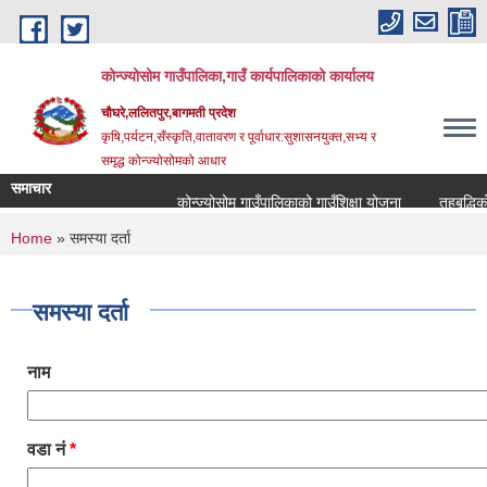
Skip to main content
कोन्ज्योसोम गाउँपालिका,गाउँ कार्यपालिकाको कार्यालय
चौघरे,ललितपुर,बागमती प्रदेश
कृषि,पर्यटन,सँस्कृति,वातावरण र पूर्वाधार:सुशासनयुक्त,सभ्य र
समृद्ध कोन्ज्योसोमको आधार
समाचार
कोन्ज्योसोम गाउँपालिकाको गाउँशिक्षा योजना
तहबृद्धिको
You are here
Home
» समस्या दर्ता
समस्या दर्ता
नाम
वडा नं
*