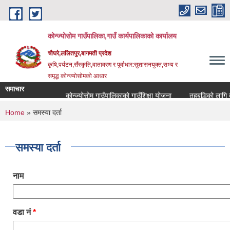
Skip to main content
कोन्ज्योसोम गाउँपालिका,गाउँ कार्यपालिकाको कार्यालय
चौघरे,ललितपुर,बागमती प्रदेश
कृषि,पर्यटन,सँस्कृति,वातावरण र पूर्वाधार:सुशासनयुक्त,सभ्य र
समृद्ध कोन्ज्योसोमको आधार
समाचार
कोन्ज्योसोम गाउँपालिकाको गाउँशिक्षा योजना
तहबृद्धिको लागि द
You are here
Home
» समस्या दर्ता
समस्या दर्ता
नाम
वडा नं
*