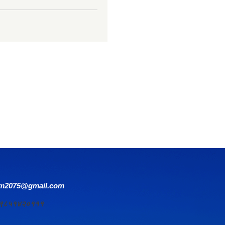
om2075@gmail.com
र्य ९८५१४२०१११