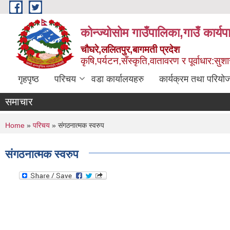
Skip to main content
कोन्ज्योसोम गाउँपालिका,गाउँ कार्य
चौघरे,ललितपुर,बागमती प्रदेश
कृषि,पर्यटन,सँस्कृति,वातावरण र पूर्वाधार:स
गृहपृष्ठ
परिचय
वडा कार्यालयहरु
कार्यक्रम तथा परियो
समाचार
You are here
Home
»
परिचय
» संगठनात्मक स्वरुप
संगठनात्मक स्वरुप