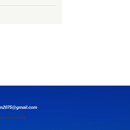
om2075@gmail.com
र्य ९८५१४२०१११