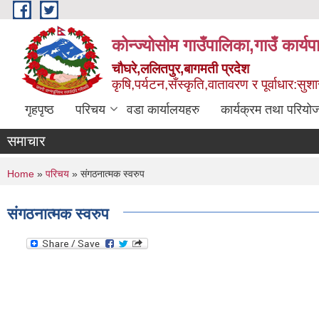
Skip to main content
कोन्ज्योसोम गाउँपालिका,गाउँ कार्य
चौघरे,ललितपुर,बागमती प्रदेश
कृषि,पर्यटन,सँस्कृति,वातावरण र पूर्वाधार:स
गृहपृष्ठ
परिचय
वडा कार्यालयहरु
कार्यक्रम तथा परियो
समाचार
You are here
Home
»
परिचय
» संगठनात्मक स्वरुप
संगठनात्मक स्वरुप