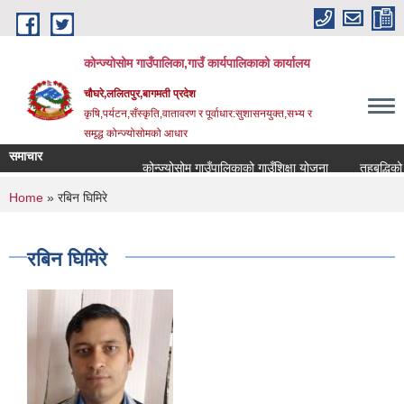
Skip to main content
कोन्ज्योसोम गाउँपालिका,गाउँ कार्यपालिकाको कार्यालय
चौघरे,ललितपुर,बागमती प्रदेश
कृषि,पर्यटन,सँस्कृति,वातावरण र पूर्वाधार:सुशासनयुक्त,सभ्य र
समृद्ध कोन्ज्योसोमको आधार
समाचार
कोन्ज्योसोम गाउँपालिकाको गाउँशिक्षा योजना
तहबृद्धिको 
You are here
Home
» रबिन घिमिरे
रबिन घिमिरे