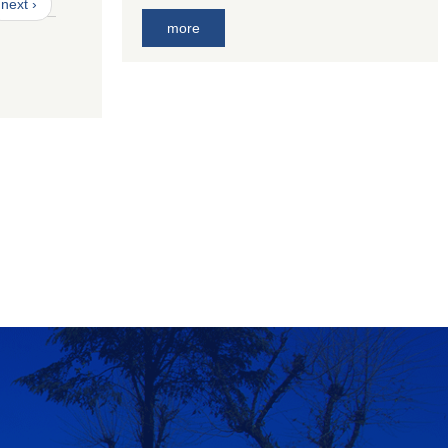
next ›
more