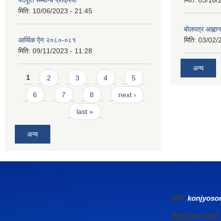
पदपूर्ति सम्बन्धि प्रक्रिया
मिति:
03/16/
मिति:
10/06/2023 - 21:45
बोलपत्र आह्वान
आर्थिक ऐन २०८०-०८१
मिति:
03/02/
मिति:
09/11/2023 - 11:28
अन्य
Pages
1
2
3
4
5
6
7
8
next ›
last »
अन्य
इमेल:
konjyos
विष्णुप्रसाद आचा