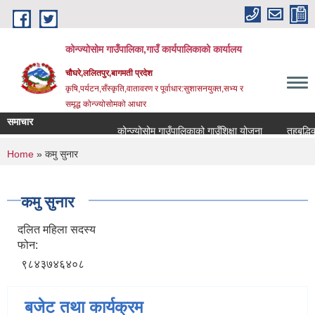
Skip to main content
कोन्ज्योसोम गाउँपालिका,गाउँ कार्यपालिकाको कार्यालय
चौघरे,ललितपुर,बागमती प्रदेश
कृषि,पर्यटन,सँस्कृति,वातावरण र पूर्वाधार:सुशासनयुक्त,सभ्य र
समृद्ध कोन्ज्योसोमको आधार
समाचार
कोन्ज्योसोम गाउँपालिकाको गाउँशिक्षा योजना
तहबृद्धिक
You are here
Home
» कमु सुनार
कमु सुनार
दलित महिला सदस्य
फोन:
९८४३७४६४०८
बजेट तथा कार्यक्रम