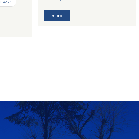
next ›
more