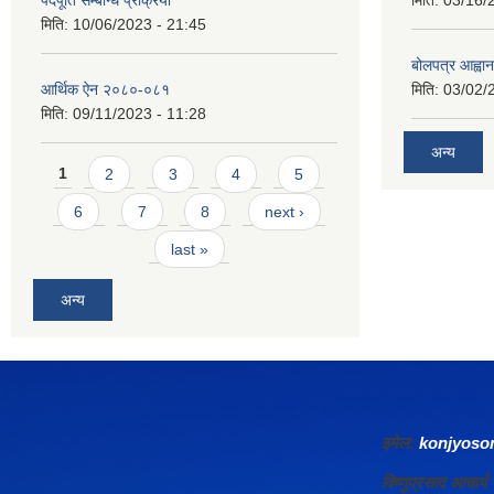
पदपूर्ति सम्बन्धि प्रक्रिया
मिति:
03/16/
मिति:
10/06/2023 - 21:45
बोलपत्र आह्वान
आर्थिक ऐन २०८०-०८१
मिति:
03/02/
मिति:
09/11/2023 - 11:28
अन्य
Pages
1
2
3
4
5
6
7
8
next ›
last »
अन्य
इमेल:
konjyos
विष्णुप्रसाद आचा