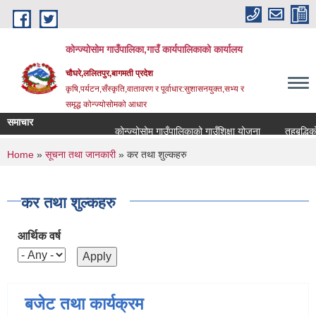
Skip to main content
कोन्ज्योसोम गाउँपालिका,गाउँ कार्यपालिकाको कार्यालय
चौघरे,ललितपुर,बागमती प्रदेश
कृषि,पर्यटन,सँस्कृति,वातावरण र पूर्वाधार:सुशासनयुक्त,सभ्य र
समृद्ध कोन्ज्योसोमको आधार
समाचार
कोन्ज्योसोम गाउँपालिकाको गाउँशिक्षा योजना
तहबृद्धिको
You are here
Home
»
सूचना तथा जानकारी
» कर तथा शुल्कहरु
कर तथा शुल्कहरु
आर्थिक वर्ष
बजेट तथा कार्यक्रम