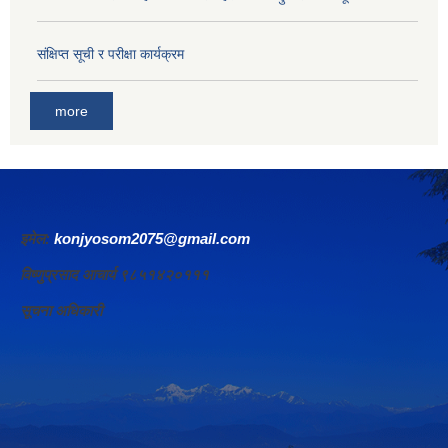
संक्षिप्त सूची र परीक्षा कार्यक्रम
more
इमेल:
konjyosom2075@gmail.com
विष्णुप्रसाद आचार्य ९८५१४२०१११
सूचना अधिकारी