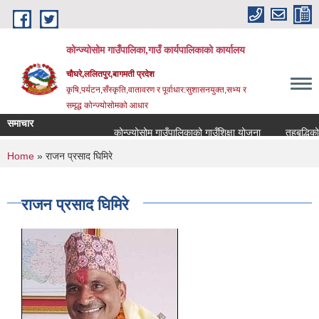
Skip to main content
कोन्ज्योसोम गाउँपालिका,गाउँ कार्यपालिकाको कार्यालय
चौघरे,ललितपुर,बागमती प्रदेश
कृषि,पर्यटन,सँस्कृति,वातावरण र पूर्वाधार:सुशासनयुक्त,सभ्य र
समृद्ध कोन्ज्योसोमको आधार
समाचार
कोन्ज्योसोम गाउँपालिकाको गाउँशिक्षा योजना
तहबृद्धिको 
You are here
Home
» राजन प्रसाद घिमिरे
राजन प्रसाद घिमिरे