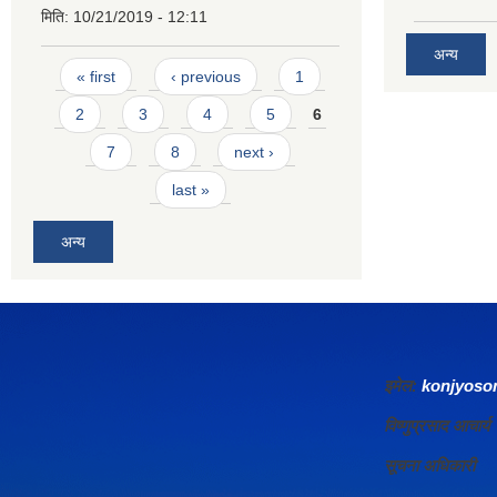
मिति:
10/21/2019 - 12:11
अन्य
Pages
« first
‹ previous
1
2
3
4
5
6
7
8
next ›
last »
अन्य
इमेल:
konjyos
विष्णुप्रसाद आचा
सूचना अधिकारी