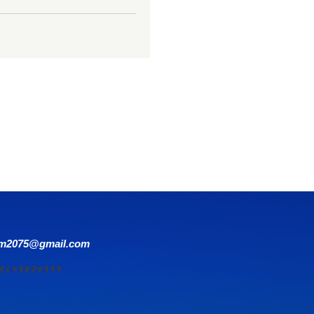
om2075@gmail.com
र्य ९८५१४२०१११