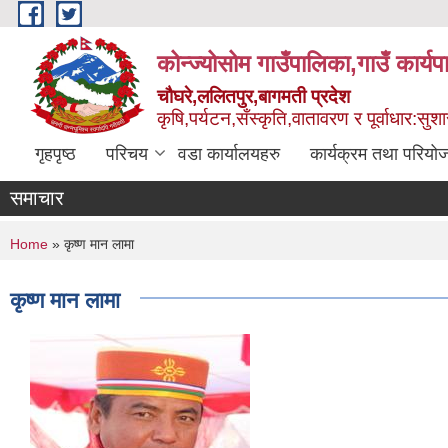
Skip to main content
कोन्ज्योसोम गाउँपालिका,गाउँ कार्य
चौघरे,ललितपुर,बागमती प्रदेश
कृषि,पर्यटन,सँस्कृति,वातावरण र पूर्वाधार:स
गृहपृष्ठ
परिचय
वडा कार्यालयहरु
कार्यक्रम तथा परियो
समाचार
You are here
Home
» कृष्ण मान लामा
कृष्ण मान लामा