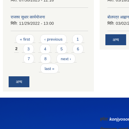
मिति:
07/30/2023 - 12:16
मिति:
03/16/
राजश्व सुधार कार्ययोजना
बोलपत्र आह्वान
मिति:
11/29/2022 - 13:00
मिति:
03/02/
Pages
« first
‹ previous
1
अन्य
2
3
4
5
6
7
8
next ›
last »
अन्य
इमेल:
konjyos