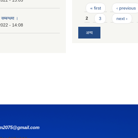
2022 - 13:05
Pages
« first
‹ previous
 सम्बन्धमा ।
2
3
next ›
2022 - 14:08
अन्य
om2075@gmail.com